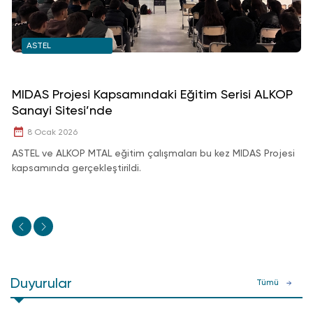
ASTEL
MIDAS Projesi Kapsamındaki Eğitim Serisi ALKOP
A
Sanayi Sitesi’nde
O
8 Ocak 2026
ASTEL ve ALKOP MTAL eğitim çalışmaları bu kez MIDAS Projesi
AS
kapsamında gerçekleştirildi.
ol
Ke
ed
Duyurular
Tümü